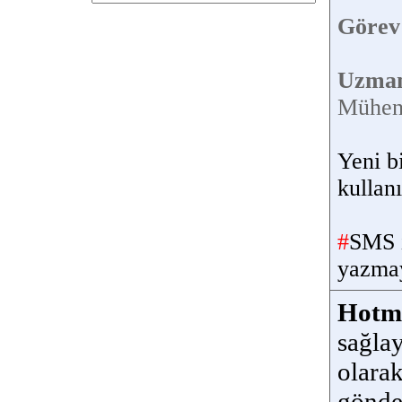
Görev
Uzman
Mühend
Yeni bi
kullanı
#
SMS i
yazmay
Hotm
sağlay
olara
gönde