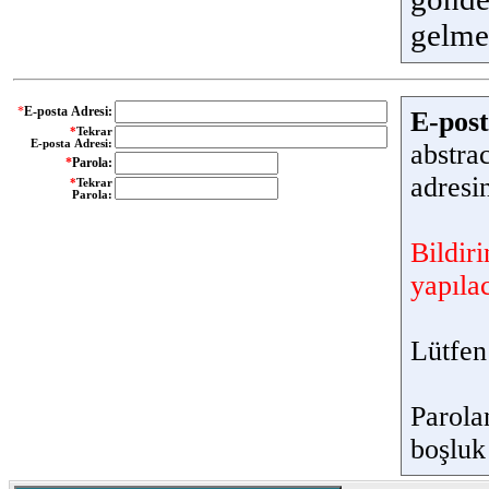
gelmed
*
E-posta Adresi:
E-post
*
Tekrar
E-posta Adresi:
abstra
*
Parola:
adresi
*
Tekrar
Parola:
Bildiri
yapılac
Lütfen
Parola
boşluk