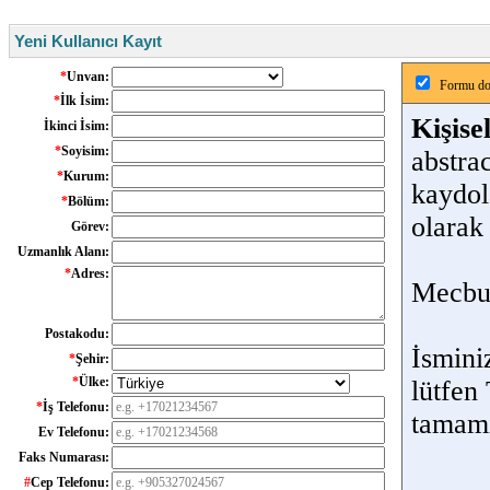
Yeni Kullanıcı Kayıt
*
Unvan:
Formu dol
*
İlk İsim:
Kişisel
İkinci İsim:
*
Soyisim:
abstra
*
Kurum:
kaydol
*
Bölüm:
olarak
Görev:
Uzmanlık Alanı:
*
Adres:
Mecbur
Postakodu:
İsmini
*
Şehir:
*
Ülke:
lütfen
*
İş Telefonu:
tamam
Ev Telefonu:
Faks Numarası:
#
Cep Telefonu: