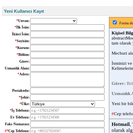
Yeni Kullanıcı Kayıt
*
Unvan:
Formu dol
*
İlk İsim:
Kişisel Bilg
İkinci İsim:
abstractMod
*
Soyisim:
tam olarak 
*
Kurum:
Mecburi al
*
Bölüm:
Görev:
İsminizi ve
Kelimeleri
Uzmanlık Alanı:
*
Adres:
Görev:
Böl
Postakodu:
Uzmanlık A
*
Şehir:
Yeni bir bil
*
Ülke:
*
İş Telefonu:
#
Cep telef
Ev Telefonu:
Hotmail
,
Faks Numarası:
olarak al
#*
Cep Telefonu: