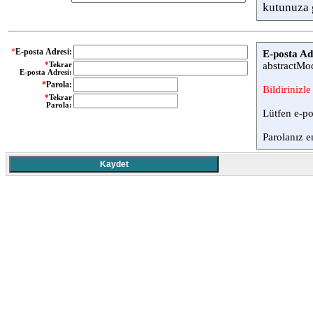
kutunuza g
*
E-posta Adresi:
E-posta Ad
abstractMod
*
Tekrar
E-posta Adresi:
*
Parola:
Bildirinizle
*
Tekrar
Parola:
Lütfen e-po
Parolanız e