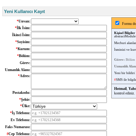
Yeni Kullanıcı Kayıt
*
Unvan:
Formu dol
*
İlk İsim:
Kişisel Bilgiler
İkinci İsim:
abstractModule 
*
Soyisim:
Mecburi alanla
*
Kurum:
İsminizi ve kur
*
Bölüm:
Görev:
Bölüm Ş
Görev:
Uzmanlık Alan
Uzmanlık Alanı:
Yeni bir bildiri
*
Adres:
#
SMS ile bilgi
Hotmail
,
Yah
Postakodu:
kontrol ediniz.
*
Şehir:
*
Ülke:
*
İş Telefonu:
Ev Telefonu:
Faks Numarası:
#
Cep Telefonu: