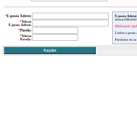
*
E-posta Adresi:
E-posta Adresi
abstractModule'
*
Tekrar
E-posta Adresi:
Bildirinizle ilg
*
Parola:
Lütfen e-posta a
*
Tekrar
Parola:
Parolanız en az