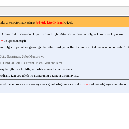
dururken otomatik olarak
büyük küçük harf
düzelt!
Online Bildiri Sistemine kaydolabilmek için lütfen sizden istenen bilgileri tam olarak yazınız.
r
*
ile işaretlenmiştir.
um bilgisini yazarken gerektiğinde lütfen Türkçe harfleri kullanınız. Kelimelerin tamamında B
efi, Başasistan, Şube Müdürü vb.
ı:
Tıbbi Onkoloji, Cerrahi, İnşaat Mühendisi vb.
 kaydettiğinizde bu bilgiler taslak olarak kullanılacaktır.
lendirme için cep telefonu numaranızı yazmayı unutmayınız.
oo
v.b. ücretsiz e-posta sağlayıcıları gönderdiğimiz e-postaları
spam
olarak algılayabilmektedir.