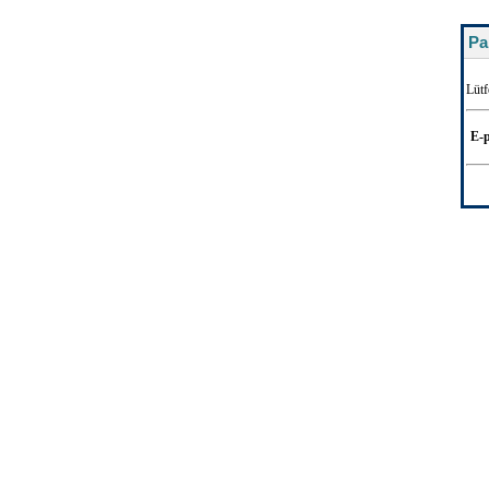
Pa
Lütf
E-p