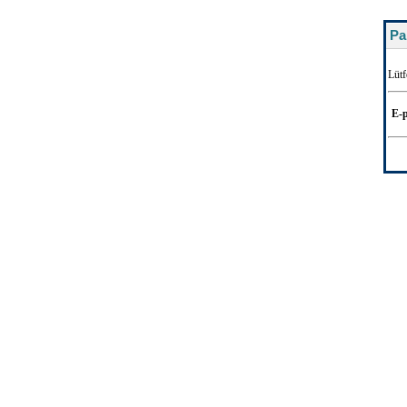
Pa
Lütf
E-p