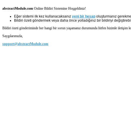
abstractModule.com
Online Bildiri Sistemine Hoşgeldiniz!
Eğer sistemi ilk kez kullanacaksanız
yeni bir hesap
oluşturmanız gerekmek
Bildiri özeti göndermek veya daha önce yolladığınız bir bildiriyi değiştirebil
Bildiri özeti gönderiminde her hangi bir sorun yaşamanız durumunda lütfen bizimle iletişim 
Saygılarımızla,
support@abstractModule.com