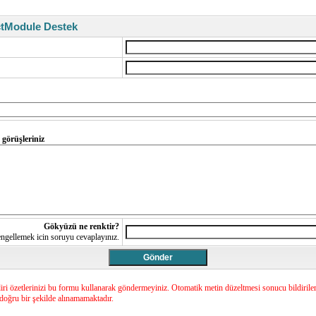
ctModule Destek
 görüşleriniz
Gökyüzü ne renktir?
ngellemek icin soruyu cevaplayınız.
diri özetlerinizi bu formu kullanarak göndermeyiniz. Otomatik metin düzeltmesi sonucu bildirile
oğru bir şekilde alınamamaktadır.