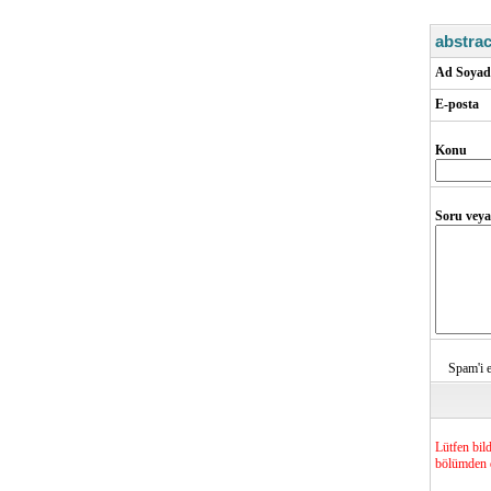
abstra
Ad Soyad
E-posta
Konu
Soru veya
Spam'i e
Lütfen bil
bölümden d