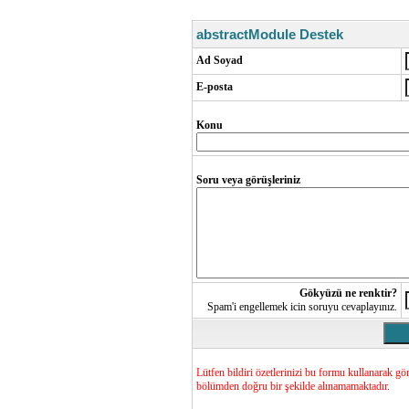
abstractModule Destek
Ad Soyad
E-posta
Konu
Soru veya görüşleriniz
Gökyüzü ne renktir?
Spam'i engellemek icin soruyu cevaplayınız.
Lütfen bildiri özetlerinizi bu formu kullanarak g
bölümden doğru bir şekilde alınamamaktadır.